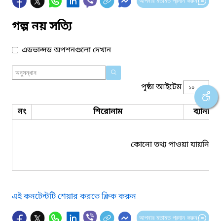
আপনার মতামত প্রদান করুন
গল্প নয় সত্যি
এডভান্সড অপশনগুলো দেখান
পৃষ্ঠা আইটেম
নং
শিরোনাম
ব্যানার 
কোনো তথ্য পাওয়া যায়নি।
এই কনটেন্টটি শেয়ার করতে ক্লিক করুন
আপনার মতামত প্রদান করুন