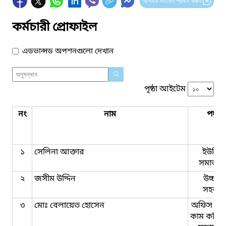
আপনার মতামত প্রদান করুন
কর্মচারী প্রোফাইল
এডভান্সড অপশনগুলো দেখান
পৃষ্ঠা আইটেম
নং
নাম
পদবি
১
সেলিনা আক্তার
ইউনিয়
সমাজকর্
২
জসীম উদ্দিন
উচ্চমা
সহকার
৩
মোঃ বেলায়েত হোসেন
অফিস সহ
কাম কম্পি